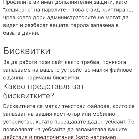
Профилите ви имат допълнителни защити, като
“хеширане” на паролите – това е вид криптиране,
чрез което дори администраторите не могат да
видят и разберат вашата парола запазена в
базата данни.
Бисквитки
За да работи този сайт както трябва, понякога
запазваме на вашето устройство малки файлове
с данни, наричани бисквитки.
Какво представляват
бисквитките?
Бисквитките са малки текстови файлове, които се
запазват на вашия компютър или мобилно
устройство, когато посещавате даден уебсайт. Те
позволяват на уебсайта да запаметява вашите
действия и предпочитания (като например