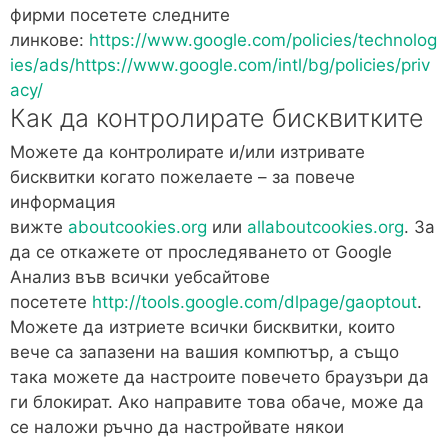
фирми посетете следните
линкове:
https://www.google.com/policies/technolog
ies/ads/
https://www.google.com/intl/bg/policies/priv
acy/
Как да контролирате бисквитките
Можете да контролирате и/или изтривате
бисквитки когато пожелаете – за повече
информация
вижте
aboutcookies.org
или
allaboutcookies.org
. За
да се откажете от проследяването от Google
Анализ във всички уебсайтове
посетете
http://tools.google.com/dlpage/gaoptout
.
Можете да изтриете всички бисквитки, които
вече са запазени на вашия компютър, а също
така можете да настроите повечето браузъри да
ги блокират. Ако направите това обаче, може да
се наложи ръчно да настройвате някои