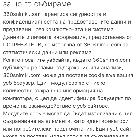
защо го събираме
360snimki.com гарантира сигурността и
конфиденциалността на предоставените данни и
предавани чрез компютърната ни система.
Данните и личната информация, предоставена от
ПОТРЕБИТЕЛИ, се използва от 360snimki.com за
статистически данни или реклама.
Когато посетите уебсайта, където 360snimki.com
публикува реклами, съдържание или анализи,
360snimki.com може да постави cookie във вашия
уеб браузер. Един модул cookie е ниско
количество съхранена информация на
компютъра, с цел да идентифицира браузерът по
време на взаимодействие с уеб сайтове.
Модулите cookie могат да бъдат използвани с цел
съхраняване на елементи, като идентификатори
или потребителски предпочитания. Един уеб сайт
може да постави модул cookie за съхраняване в