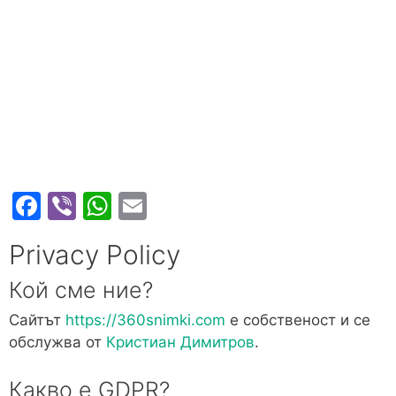
F
Vi
W
E
a
b
h
m
Privacy Policy
c
er
at
ai
e
s
l
Кой сме ние?
b
A
Сайтът
https://360snimki.com
е собственост и се
o
p
обслужва от
Кристиан Димитров
.
o
p
Какво е GDPR?